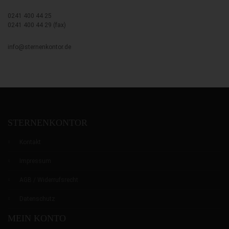
0
0
0
0241 400 44 25
0241 400 44 29 (fax)
info@sternenkontor.de
STERNENKONTOR
Kontakt
Impressum
AGB / Widerrufsrecht
Datenschutz
MEIN KONTO