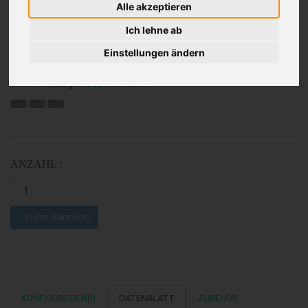
Alle akzeptieren
Ich lehne ab
99.00
€
Einstellungen ändern
Inkl. MwSt., zzgl.
Versand
ab 8.90€
ANZAHL :
In den Warenkorb
KONFIGURIEREN(
!
)
DATENBLATT
ZUBEHÖR