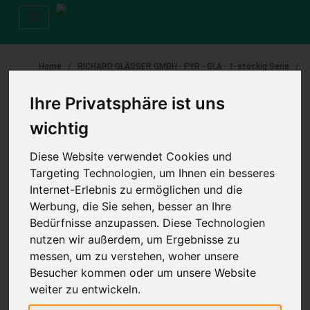
Toggle
navigation
-
-
-
Home
RICHARD GLÄSSER GMBH
PYR
GLA
1-stöckig Serie
RICHARD GLÄSSER GMBH 1-stöckig Baumpyramide, Zwerg mit Reh,
28 cm, Teel. (15814)
Ihre Privatsphäre ist uns
wichtig
Diese Website verwendet Cookies und
Targeting Technologien, um Ihnen ein besseres
RICHARD GLÄSSER GMBH 1-stöckig Baumpyramide, Zwerg
Internet-Erlebnis zu ermöglichen und die
mit Reh, 28 cm, Teel.
Werbung, die Sie sehen, besser an Ihre
Bedürfnisse anzupassen. Diese Technologien
(0 Bewertungen)
nutzen wir außerdem, um Ergebnisse zu
ARTIKELNUMMER :
10779
messen, um zu verstehen, woher unsere
HERSTELLERNUMMER :
15814
Besucher kommen oder um unsere Website
VERFÜGBARKEIT :
Zur Zeit nicht ab Lager.
weiter zu entwickeln.
LIEFERZEIT :
Lieferzeit: auf Anfrage