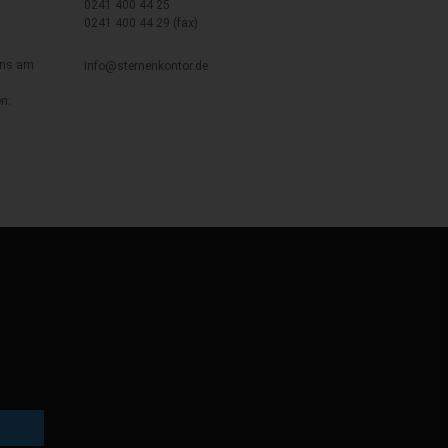
0241 400 44 25
0241 400 44 29 (fax)
uns am
info@sternenkontor.de
s
n: