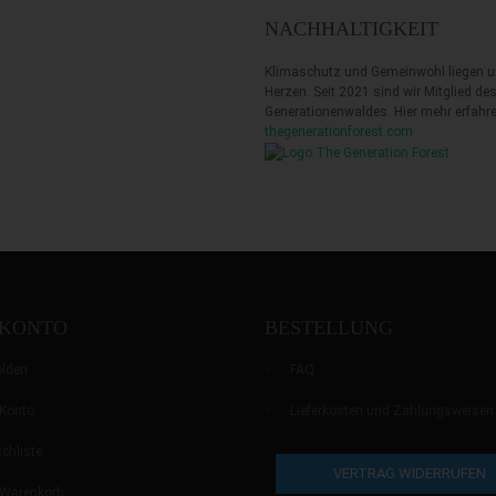
NACHHALTIGKEIT
Klimaschutz und Gemeinwohl liegen 
Herzen. Seit 2021 sind wir Mitglied de
Generationenwaldes. Hier mehr erfahre
thegenerationforest.com
 KONTO
BESTELLUNG
lden
FAQ
Konto
Lieferkosten und Zahlungsweisen
chliste
VERTRAG WIDERRUFEN
 Warenkorb