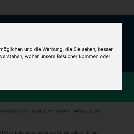
0
CART -
€
0.00
möglichen und die Werbung, die Sie sehen, besser
u verstehen, woher unsere Besucher kommen oder
FLADE
GAHLENZ
KUHNERT
groß, Christi Geburt, 25 cm, Kerzen o.Teel (16204_SEI)
ST Bogenpyramide-groß, Christi Geburt, 25 cm,