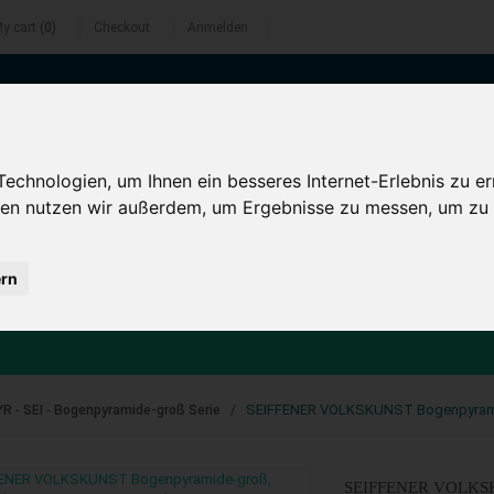
y cart
(0)
Checkout
Anmelden
0 44 25
info@sternenkontor.de
chnologien, um Ihnen ein besseres Internet-Erlebnis zu er
gien nutzen wir außerdem, um Ergebnisse zu messen, um z
ern
KÜHN
BJÖRN KÖHLER
DRECHSLEREI MARTIN
-
-
SEIFFENER VOLKSKUNST Bogenpyramide-
YR
SEI
Bogenpyramide-groß Serie
SEIFFENER VOLKSKUN