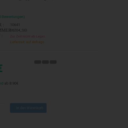
0 Bewertungen)
 :
10641
MER :
16204_SEI
:
Zur Zeit nicht ab Lager.
Lieferzeit: auf Anfrage
€
nd
ab 8.90€
In den Warenkorb