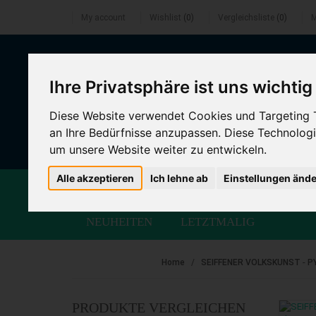
My account
Wishlist
(0)
Vergleichsliste
(0)
M
0241 40
Ihre Privatsphäre ist uns wichtig
Diese Website verwendet Cookies und Targeting Te
an Ihre Bedürfnisse anzupassen. Diese Technolo
um unsere Website weiter zu entwickeln.
Alle akzeptieren
Ich lehne ab
Einstellungen änd
HERRNHUTER STERNE
WENDT UND 
NEUHEITEN
LETZTMALIG
-
Home
SEIFFENER VOLKSKUNST
P
PRODUKTE VERGLEICHEN