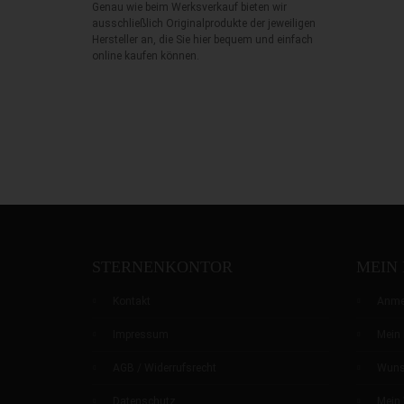
Genau wie beim Werksverkauf bieten wir
ausschließlich Originalprodukte der jeweiligen
Hersteller an, die Sie hier bequem und einfach
online kaufen können.
STERNENKONTOR
MEIN
Kontakt
Anme
Impressum
Mein 
AGB / Widerrufsrecht
Wuns
Datenschutz
Mein